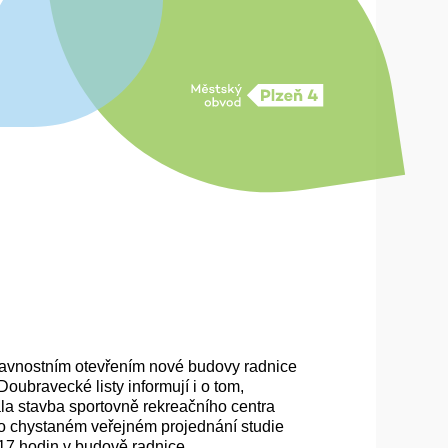
lavnostním otevřením nové budovy radnice
oubravecké listy informují i o tom,
ala stavba sportovně rekreačního centra
 o chystaném veřejném projednání studie
 17 hodin v budově radnice.