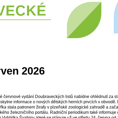
ven 2026
é červnové vydání Doubraveckých listů nabídne ohlédnutí za s
oskytne informace o nových dětských herních prvcích v obvodě. D
yřka stala patronem žirafy v plzeňské zoologické zahradě a zač
ckého železničního portálu. Radniční periodikum také informuje
 Vyhlídka Švabiny, které se plánuje už ve středu 24. června od