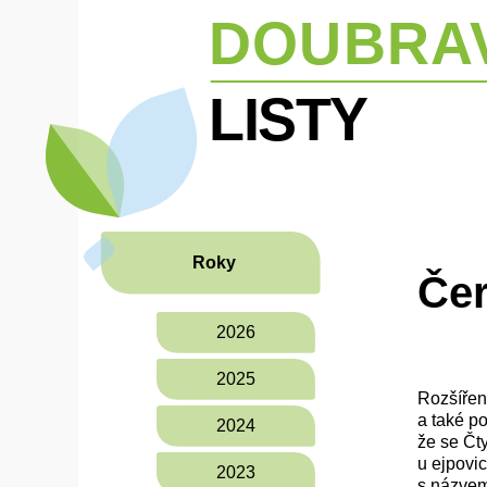
Roky
Čer
2026
2025
Rozšířen
a také p
2024
že se Čt
u ejpovi
2023
s názvem