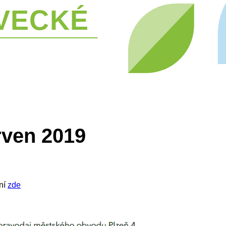
ven 2019
ní
zde